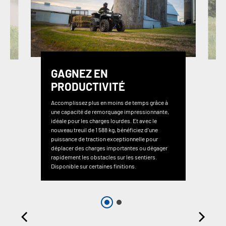
GAGNEZ EN
PRODUCTIVITÉ
Accomplissez plus en moins de temps grâce à
une capacité de remorquage impressionnante,
idéale pour les charges lourdes. Et avec le
nouveau treuil de 1 588 kg, bénéficiez d’une
puissance de traction exceptionnelle pour
déplacer des charges importantes ou dégager
rapidement les obstacles sur les sentiers.
Disponible sur certaines finitions.