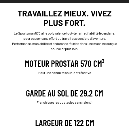
TRAVAILLEZ MIEUX. VIVEZ
PLUS FORT.
Le Sportsman 570 allie polyvalence tout-terrain et fiabilité légendaire,
pour passer sans effort du travail aux sentiers d’aventure.
Performance, maniabilité et endurance réunies dans une machine conçue
pour aller plus loin.
MOTEUR PROSTAR 570 CM³
Pour une conduite souple et réactive
GARDE AU SOL DE 29,2 CM
Franchissez les obstacles sans ralentir
LARGEUR DE 122 CM