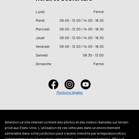
Lundi
Fermé
Mardi
09
:
00 - 12
:
00 / 14
:
00 - 18
:
30
Mercredi
09
:
00 - 12
:
00 / 14
:
00 - 18
:
30
Jeudi
09
:
00 - 12
:
00 / 14
:
00 - 18
:
30
Vendredi
09
:
00 - 12
:
00 / 14
:
00 - 18
:
30
Samedi
08
:
30 - 13
:
00
Dimanche
Fermé
Mentions légales
Attention ce site internet contient des photos et des vidéos réalisées sur terrain
privé aux Etats-Unis. L'utilisation de ces véhicules dans un environnement
semblable dans votre juridiction peut s'avérer interdite par la législation et/ou
réglementation en vigueur dans votre région, y compris par l'article L.362-1 et